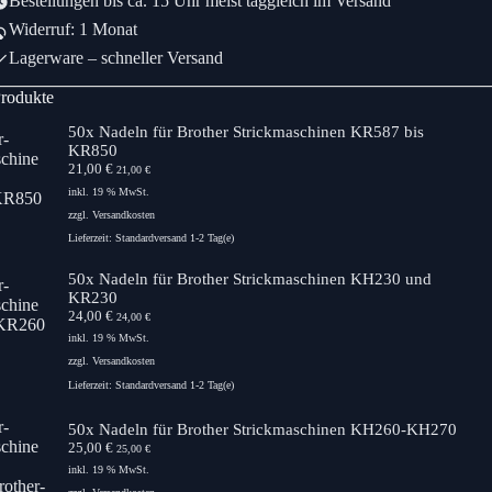
Bestellungen bis ca. 15 Uhr meist taggleich im Versand
Widerruf: 1 Monat
Lagerware – schneller Versand
Produkte
50x Nadeln für Brother Strickmaschinen KR587 bis
KR850
21,00
€
21,00
€
inkl. 19 % MwSt.
zzgl.
Versandkosten
Lieferzeit:
Standardversand 1-2 Tag(e)
50x Nadeln für Brother Strickmaschinen KH230 und
KR230
24,00
€
24,00
€
inkl. 19 % MwSt.
zzgl.
Versandkosten
Lieferzeit:
Standardversand 1-2 Tag(e)
50x Nadeln für Brother Strickmaschinen KH260-KH270
25,00
€
25,00
€
inkl. 19 % MwSt.