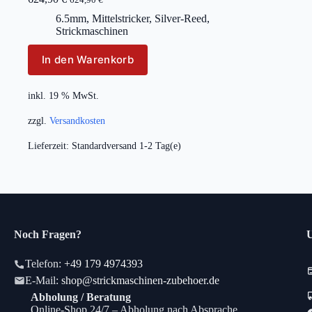
6.5mm
,
Mittelstricker
,
Silver-Reed
,
Strickmaschinen
In den Warenkorb
inkl. 19 % MwSt.
zzgl.
Versandkosten
Lieferzeit:
Standardversand 1-2 Tag(e)
Noch Fragen?
U
Telefon:
+49 179 4974393
E-Mail:
shop@strickmaschinen-zubehoer.de
Abholung / Beratung
Online-Shop 24/7 – Abholung nach Absprache