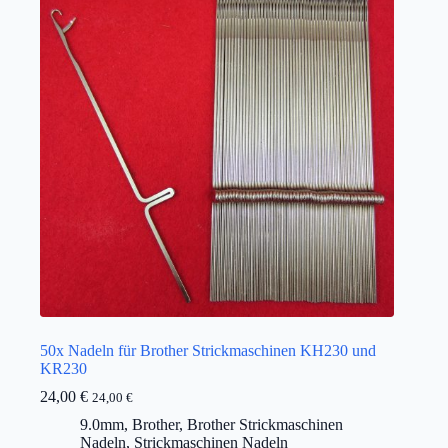
50x Nadeln für Brother Strickmaschinen KH230 und
KR230
24,00
€
24,00
€
9.0mm
,
Brother
,
Brother Strickmaschinen
Nadeln
,
Strickmaschinen Nadeln