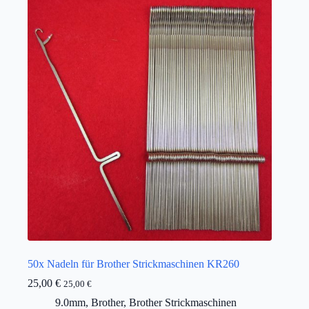
50x Nadeln für Brother Strickmaschinen KR260
25,00
€
25,00
€
9.0mm
,
Brother
,
Brother Strickmaschinen