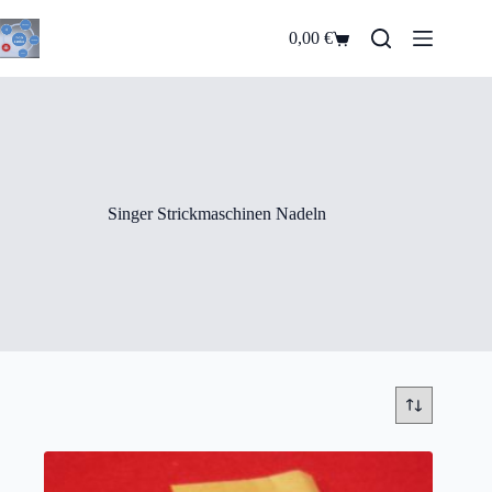
Zum
Inhalt
0,00
€
Warenkorb
springen
Singer Strickmaschinen Nadeln