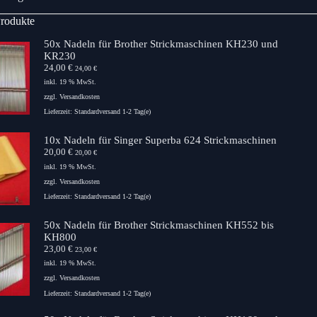
Produkte
50x Nadeln für Brother Strickmaschinen KH230 und
KR230
24,00
€
24,00
€
inkl. 19 % MwSt.
zzgl.
Versandkosten
Lieferzeit:
Standardversand 1-2 Tag(e)
10x Nadeln für Singer Superba 624 Strickmaschinen
20,00
€
20,00
€
inkl. 19 % MwSt.
zzgl.
Versandkosten
Lieferzeit:
Standardversand 1-2 Tag(e)
50x Nadeln für Brother Strickmaschinen KH552 bis
KH800
23,00
€
23,00
€
inkl. 19 % MwSt.
zzgl.
Versandkosten
Lieferzeit:
Standardversand 1-2 Tag(e)