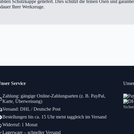
bilen Schutzkappe geliefert. Dies schützt die feinen Ösen und garantier
dauer Ihrer Werkzeuge.
nser Service
Unser
Zahlung: gängige Online-Zahlungsarten (z. B. PayPal,
Karte, Überweisung)
Sicher
Versand: DHL / Deutsche Post
Bestellungen bis ca. 15 Uhr meist taggleich im Versand
Widerruf: 1 Monat
Lagerware – schneller Versand