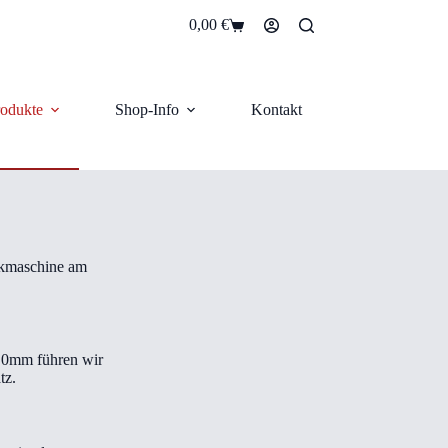
0,00
€
Warenkorb
odukte
Shop-Info
Kontakt
ickmaschine am
.0mm führen wir
tz.