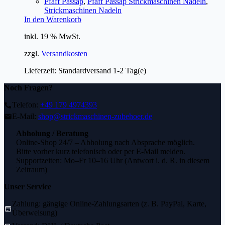
Pfaff Passap
,
Pfaff Passap Strickmaschinen Nadeln
,
Strickmaschinen Nadeln
In den Warenkorb
inkl. 19 % MwSt.
zzgl.
Versandkosten
Lieferzeit:
Standardversand 1-2 Tag(e)
Noch Fragen?
Telefon:
+49 179 4974393
E-Mail:
shop@strickmaschinen-zubehoer.de
Abholung / Beratung
Online-Shop 24/7 – Abholung nach Absprache möglich.
Bitte vorher kurz telefonisch oder per E-Mail melden.
Supportzeiten: Mo–Fr 10–16 Uhr (Antwort i. d. R. in diesem
Zeitraum)
Unser Service
Zahlung: gängige Online-Zahlungsarten (z. B. PayPal, Karte,
Überweisung)