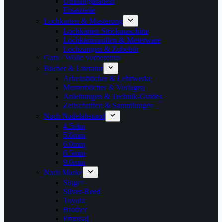
Umhängenadeln
Ersatzteile
Lochkarten & Musterung
Lochkarten Strickmaschine
Lochkartenrollen & Meterware
Lochzangen & Zubehör
Garn / Wolle vorbereiten
Bücher & Literatur
Arbeitsbücher & Lehrwerke
Musterbücher & Vorlagen
Anleitungen & Technik-Guides
Zeitschriften & Sammlungen
Nach Nadelabstand
4.5mm
5.0mm
6.0mm
6.5mm
9.0mm
Nach Marke
Singer
Silver-Reed
Toyota
Brother
Empisal