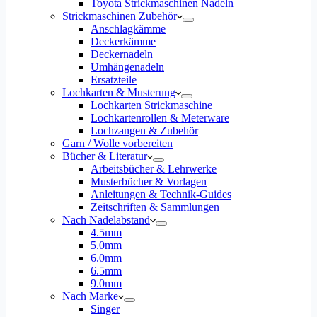
Toyota Strickmaschinen Nadeln
Strickmaschinen Zubehör
Anschlagkämme
Deckerkämme
Deckernadeln
Umhängenadeln
Ersatzteile
Lochkarten & Musterung
Lochkarten Strickmaschine
Lochkartenrollen & Meterware
Lochzangen & Zubehör
Garn / Wolle vorbereiten
Bücher & Literatur
Arbeitsbücher & Lehrwerke
Musterbücher & Vorlagen
Anleitungen & Technik-Guides
Zeitschriften & Sammlungen
Nach Nadelabstand
4.5mm
5.0mm
6.0mm
6.5mm
9.0mm
Nach Marke
Singer