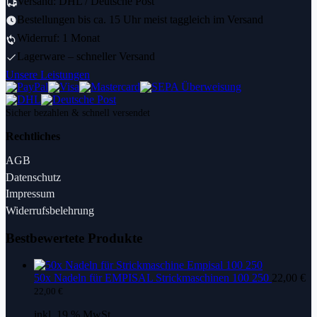
Versand: DHL / Deutsche Post
Bestellungen bis ca. 15 Uhr meist taggleich im Versand
Widerruf: 1 Monat
Lagerware – schneller Versand
Unsere Leistungen
Sicher bezahlen & schnell versendet
Rechtliches
AGB
Datenschutz
Impressum
Widerrufsbelehrung
Bestbewertete Produkte
50x Nadeln für EMPISAL Strickmaschinen 100 250
22,00
€
22,00
€
inkl. 19 % MwSt.