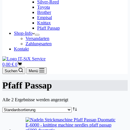
Silver-Reed
Toyota
Brother
Empisal
Knittax
Pfaff Passap
Shop-Info
Versandarten
Zahlungsarten
Kontakt
Warenkorb
0,00
€
0
Suchen
Menü
Pfaff Passap
Alle 2 Ergebnisse werden angezeigt