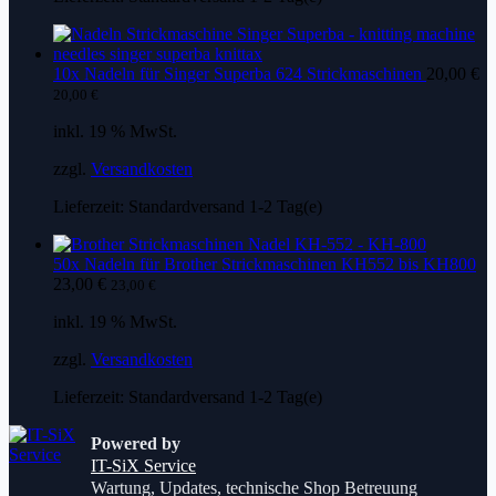
10x Nadeln für Singer Superba 624 Strickmaschinen
20,00
€
20,00
€
inkl. 19 % MwSt.
zzgl.
Versandkosten
Lieferzeit:
Standardversand 1-2 Tag(e)
50x Nadeln für Brother Strickmaschinen KH552 bis KH800
23,00
€
23,00
€
inkl. 19 % MwSt.
zzgl.
Versandkosten
Lieferzeit:
Standardversand 1-2 Tag(e)
Powered by
IT-SiX Service
Wartung, Updates, technische Shop Betreuung