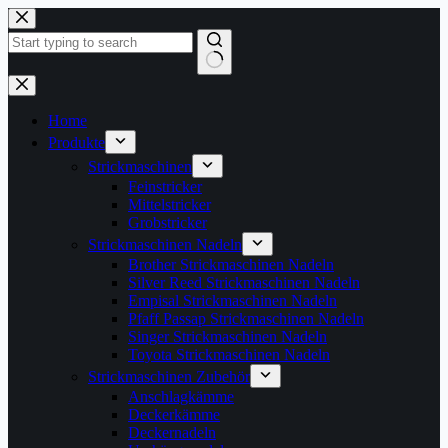
Zum
Inhalt
springen
Keine
Ergebnisse
Home
Produkte
Strickmaschinen
Feinstricker
Mittelstricker
Grobstricker
Strickmaschinen Nadeln
Brother Strickmaschinen Nadeln
Silver Reed Strickmaschinen Nadeln
Empisal Strickmaschinen Nadeln
Pfaff Passap Strickmaschinen Nadeln
Singer Strickmaschinen Nadeln
Toyota Strickmaschinen Nadeln
Strickmaschinen Zubehör
Anschlagkämme
Deckerkämme
Deckernadeln