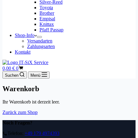
Silver-Reed
Toyota
Brother
Empisal
Knittax
Pfaff Passap
Shop-Info
Versandarten
Zahlungsarten
Kontakt
Warenkorb
0,00
€
0
Suchen
Menü
Warenkorb
Ihr Warenkorb ist derzeit leer.
Zurück zum Shop
Noch Fragen?
Telefon:
+49 179 4974393