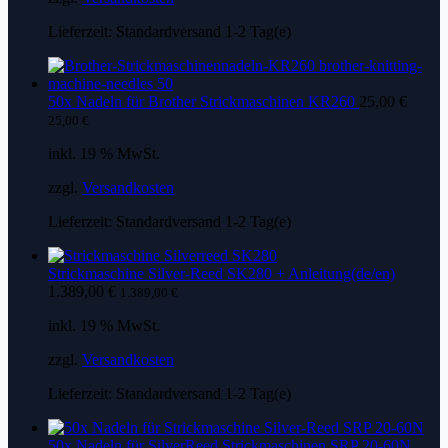
Lieferzeit:
Standardversand 1-2 Tag(e)
50x Nadeln für Brother Strickmaschinen KR260
25,00
€
25,00
€
inkl. 19 % MwSt.
zzgl.
Versandkosten
Lieferzeit:
Standardversand 1-2 Tag(e)
Strickmaschine Silver-Reed SK280 + Anleitung(de/en)
1.389,00
€
1.389,00
€
inkl. 19 % MwSt.
zzgl.
Versandkosten
Lieferzeit:
Standardversand 1-2 Tag(e)
50x Nadeln für SilverReed Strickmaschinen SRP 20-60N