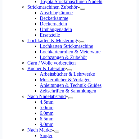
Toyota Strickmaschinen Nadeln
Strickmaschinen Zubehör
Anschlagkämme
Deckerkämme
Deckernadeln
Umhängenadeln
Ersatzteile
Lochkarten & Musterung
Lochkarten Strickmaschine
Lochkartenrollen & Meterware
Lochzangen & Zubehör
Garn / Wolle vorbereiten
Bücher & Literatur
Arbeitsbücher & Lehrwerke
Musterbücher & Vorlagen
Anleitungen & Technik-Guides
Zeitschriften & Sammlungen
Nach Nadelabstand
4.5mm
5.0mm
6.0mm
6.5mm
9.0mm
Nach Marke
Singer