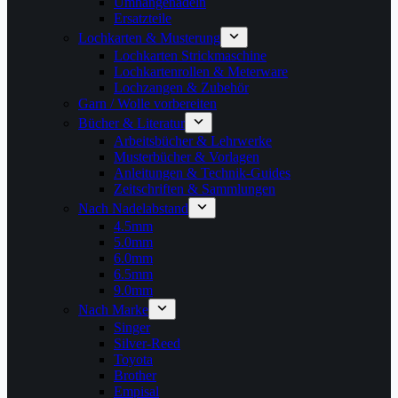
Umhängenadeln
Ersatzteile
Lochkarten & Musterung
Lochkarten Strickmaschine
Lochkartenrollen & Meterware
Lochzangen & Zubehör
Garn / Wolle vorbereiten
Bücher & Literatur
Arbeitsbücher & Lehrwerke
Musterbücher & Vorlagen
Anleitungen & Technik-Guides
Zeitschriften & Sammlungen
Nach Nadelabstand
4.5mm
5.0mm
6.0mm
6.5mm
9.0mm
Nach Marke
Singer
Silver-Reed
Toyota
Brother
Empisal