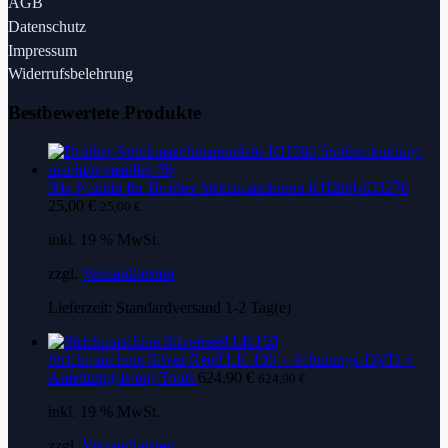
AGB
Datenschutz
Impressum
Widerrufsbelehrung
Bestbewertete Produkte
50x Nadeln für Brother Strickmaschinen KH260-KH270
25,00
€
25,00
€
inkl. 19 % MwSt.
zzgl.
Versandkosten
Lieferzeit:
Standardversand 1-2 Tag(e)
Strickmaschine Silver Reed LK 150 + Schulungs-DVD +
Anleitung(de/en) Tools
624,90
€
624,90
€
inkl. 19 % MwSt.
zzgl.
Versandkosten