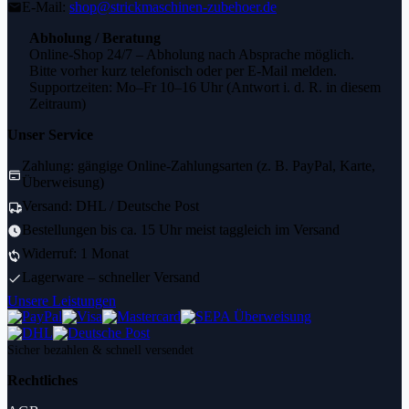
E-Mail:
shop@strickmaschinen-zubehoer.de
Abholung / Beratung
Online-Shop 24/7 – Abholung nach Absprache möglich.
Bitte vorher kurz telefonisch oder per E-Mail melden.
Supportzeiten: Mo–Fr 10–16 Uhr (Antwort i. d. R. in diesem
Zeitraum)
Unser Service
Zahlung: gängige Online-Zahlungsarten (z. B. PayPal, Karte,
Überweisung)
Versand: DHL / Deutsche Post
Bestellungen bis ca. 15 Uhr meist taggleich im Versand
Widerruf: 1 Monat
Lagerware – schneller Versand
Unsere Leistungen
Sicher bezahlen & schnell versendet
Rechtliches