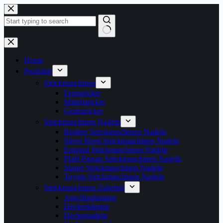
Zum
Inhalt
springen
Keine
Ergebnisse
Home
Produkte
Strickmaschinen
Feinstricker
Mittelstricker
Grobstricker
Strickmaschinen Nadeln
Brother Strickmaschinen Nadeln
Silver Reed Strickmaschinen Nadeln
Empisal Strickmaschinen Nadeln
Pfaff Passap Strickmaschinen Nadeln
Singer Strickmaschinen Nadeln
Toyota Strickmaschinen Nadeln
Strickmaschinen Zubehör
Anschlagkämme
Deckerkämme
Deckernadeln