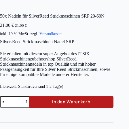
50x Nadeln für SilverReed Strickmaschinen SRP 20-60N
21,00
€
21,00
€
inkl. 19 % MwSt.
zzgl.
Versandkosten
Silver-Reed Strickmaschinen Nadel SRP
Sie erhalten mit diesem super Angebot des ITSiX
Strickmaschinenzubehoershop SilverReed
Strickmaschinennadeln in top Qualität und mit hoher
Passgenauigkeit für Ihre Silver Reed Strickmaschinen, sowie
für einige kompatible Modelle anderer Hersteller.
Lieferzeit:
Standardversand 1-2 Tag(e)
50x
In den Warenkorb
Nadeln
für
SilverReed
Strickmaschinen
SRP
20-