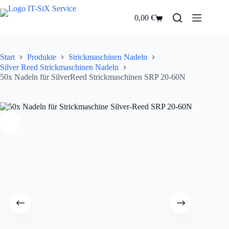
Zum
Inhalt
0,00
€
Warenkorb
springen
Start
Produkte
Strickmaschinen Nadeln
Silver Reed Strickmaschinen Nadeln
50x Nadeln für SilverReed Strickmaschinen SRP 20-60N