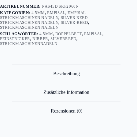
60N
ARTIKELNUMMER:
NAS45D SRP2060N
Menge
KATEGORIEN:
4.5MM
,
EMPISAL
,
EMPISAL
STRICKMASCHINEN NADELN
,
SILVER REED
STRICKMASCHINEN NADELN
,
SILVER-REED
,
STRICKMASCHINEN NADELN
SCHLAGWÖRTER:
4.5MM
,
DOPPELBETT
,
EMPISAL
,
FEINSTRICKER
,
RIBBER
,
SILVERREED
,
STRICKMASCHINENNADELN
Beschreibung
Zusätzliche Information
Rezensionen (0)