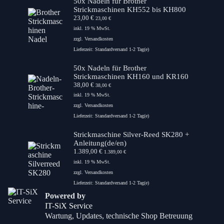
50x Nadeln für Brother
Strickmaschinen KH552 bis KH800
23,00
€
23,00
€
inkl. 19 % MwSt.
zzgl.
Versandkosten
Lieferzeit:
Standardversand 1-2 Tag(e)
50x Nadeln für Brother
Strickmaschinen KH160 und KR160
38,00
€
38,00
€
inkl. 19 % MwSt.
zzgl.
Versandkosten
Lieferzeit:
Standardversand 1-2 Tag(e)
Strickmaschine Silver-Reed SK280 +
Anleitung(de/en)
1.389,00
€
1.389,00
€
inkl. 19 % MwSt.
zzgl.
Versandkosten
Lieferzeit:
Standardversand 1-2 Tag(e)
Powered by
IT-SiX Service
Wartung, Updates, technische Shop Betreuung