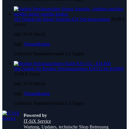
10x Nadeln für Singer Superba 624 Strickmaschinen
20,00
€
20,00
€
inkl. 19 % MwSt.
zzgl.
Versandkosten
Lieferzeit:
Standardversand 1-2 Tag(e)
50x Nadeln für Brother Strickmaschinen KH552 bis KH800
23,00
€
23,00
€
inkl. 19 % MwSt.
zzgl.
Versandkosten
Lieferzeit:
Standardversand 1-2 Tag(e)
Powered by
IT-SiX Service
Wartung, Updates, technische Shop Betreuung