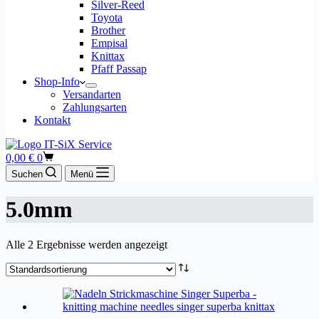
Silver-Reed
Toyota
Brother
Empisal
Knittax
Pfaff Passap
Shop-Info
Versandarten
Zahlungsarten
Kontakt
Warenkorb
0,00
€
0
Suchen
Menü
5.0mm
Alle 2 Ergebnisse werden angezeigt