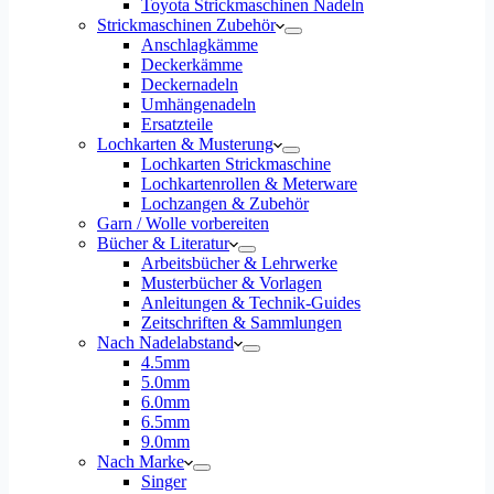
Toyota Strickmaschinen Nadeln
Strickmaschinen Zubehör
Anschlagkämme
Deckerkämme
Deckernadeln
Umhängenadeln
Ersatzteile
Lochkarten & Musterung
Lochkarten Strickmaschine
Lochkartenrollen & Meterware
Lochzangen & Zubehör
Garn / Wolle vorbereiten
Bücher & Literatur
Arbeitsbücher & Lehrwerke
Musterbücher & Vorlagen
Anleitungen & Technik-Guides
Zeitschriften & Sammlungen
Nach Nadelabstand
4.5mm
5.0mm
6.0mm
6.5mm
9.0mm
Nach Marke
Singer