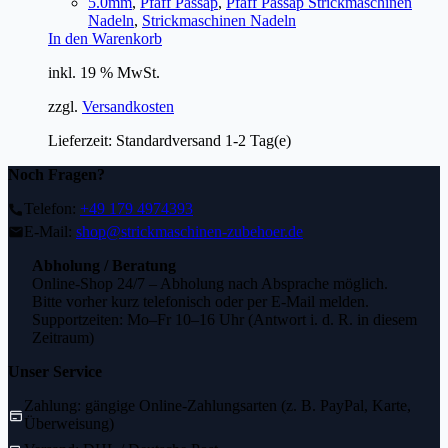
5.0mm
,
Pfaff Passap
,
Pfaff Passap Strickmaschinen
Nadeln
,
Strickmaschinen Nadeln
In den Warenkorb
inkl. 19 % MwSt.
zzgl.
Versandkosten
Lieferzeit:
Standardversand 1-2 Tag(e)
Noch Fragen?
Telefon:
+49 179 4974393
E-Mail:
shop@strickmaschinen-zubehoer.de
Abholung / Beratung
Online-Shop 24/7 – Abholung nach Absprache möglich.
Bitte vorher kurz telefonisch oder per E-Mail melden.
Supportzeiten: Mo–Fr 10–16 Uhr (Antwort i. d. R. in diesem
Zeitraum)
Unser Service
Zahlung: gängige Online-Zahlungsarten (z. B. PayPal, Karte,
Überweisung)