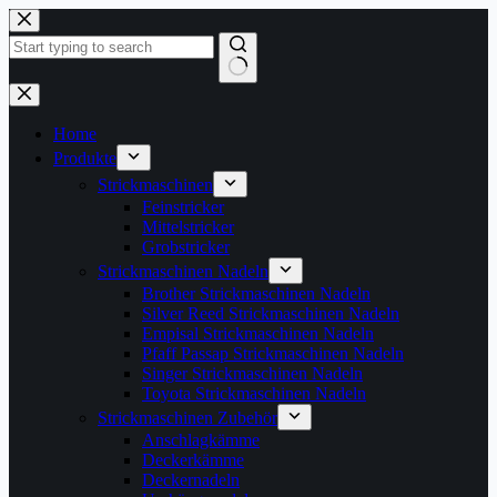
Zum
Inhalt
springen
Keine
Ergebnisse
Home
Produkte
Strickmaschinen
Feinstricker
Mittelstricker
Grobstricker
Strickmaschinen Nadeln
Brother Strickmaschinen Nadeln
Silver Reed Strickmaschinen Nadeln
Empisal Strickmaschinen Nadeln
Pfaff Passap Strickmaschinen Nadeln
Singer Strickmaschinen Nadeln
Toyota Strickmaschinen Nadeln
Strickmaschinen Zubehör
Anschlagkämme
Deckerkämme
Deckernadeln