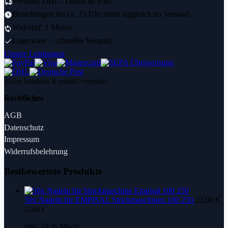
Versand: DHL / Deutsche Post
Bestellungen bis ca. 15 Uhr meist taggleich im Versand
Widerruf: 1 Monat
Lagerware – schneller Versand
Unsere Leistungen
Sicher bezahlen & schnell versendet
Rechtliches
AGB
Datenschutz
Impressum
Widerrufsbelehrung
Bestbewertete Produkte
50x Nadeln für EMPISAL Strickmaschinen 100 250
22,00
€
22,00
€
inkl. 19 % MwSt.