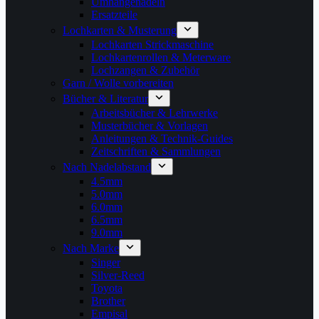
Umhängenadeln
Ersatzteile
Lochkarten & Musterung
Lochkarten Strickmaschine
Lochkartenrollen & Meterware
Lochzangen & Zubehör
Garn / Wolle vorbereiten
Bücher & Literatur
Arbeitsbücher & Lehrwerke
Musterbücher & Vorlagen
Anleitungen & Technik-Guides
Zeitschriften & Sammlungen
Nach Nadelabstand
4.5mm
5.0mm
6.0mm
6.5mm
9.0mm
Nach Marke
Singer
Silver-Reed
Toyota
Brother
Empisal