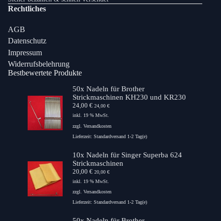
Rechtliches
AGB
Datenschutz
Impressum
Widerrufsbelehrung
Bestbewertete Produkte
50x Nadeln für Brother
Strickmaschinen KH230 und KR230
24,00
€
24,00
€
inkl. 19 % MwSt.
zzgl.
Versandkosten
Lieferzeit:
Standardversand 1-2 Tag(e)
10x Nadeln für Singer Superba 624
Strickmaschinen
20,00
€
20,00
€
inkl. 19 % MwSt.
zzgl.
Versandkosten
Lieferzeit:
Standardversand 1-2 Tag(e)
50x Nadeln für Brother