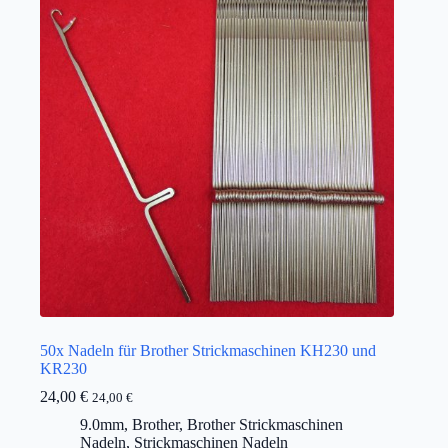
50x Nadeln für Brother Strickmaschinen KH230 und
KR230
24,00
€
24,00
€
9.0mm
,
Brother
,
Brother Strickmaschinen
Nadeln
,
Strickmaschinen Nadeln