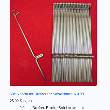
50x Nadeln für Brother Strickmaschinen KR260
25,00
€
25,00
€
9.0mm
,
Brother
,
Brother Strickmaschinen