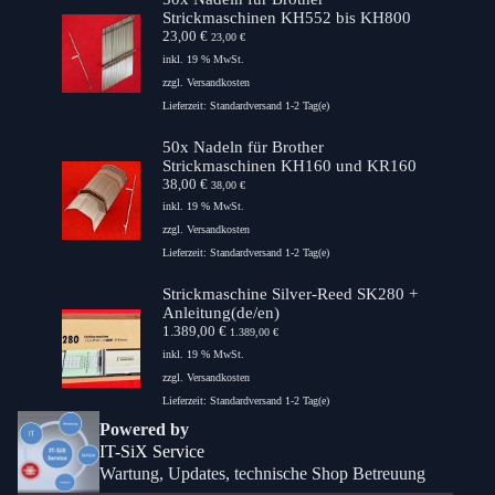
Strickmaschinen KH552 bis KH800
23,00
€
23,00
€
inkl. 19 % MwSt.
zzgl.
Versandkosten
Lieferzeit:
Standardversand 1-2 Tag(e)
50x Nadeln für Brother
Strickmaschinen KH160 und KR160
38,00
€
38,00
€
inkl. 19 % MwSt.
zzgl.
Versandkosten
Lieferzeit:
Standardversand 1-2 Tag(e)
Strickmaschine Silver-Reed SK280 +
Anleitung(de/en)
1.389,00
€
1.389,00
€
inkl. 19 % MwSt.
zzgl.
Versandkosten
Lieferzeit:
Standardversand 1-2 Tag(e)
Powered by
IT-SiX Service
Wartung, Updates, technische Shop Betreuung